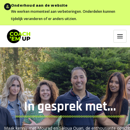
Onderhoud aan de website
We werken momenteel aan verbeteringen. Onderdelen kunnen
tijdelijk veranderen of er anders uitzien.
In gesprek met...
Maak kennis met
Mourad
en
Saloua
Ouari
, de
enthousiaste
oprich