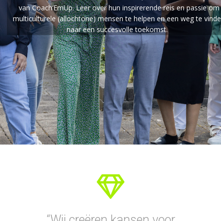
van
Coach’EmUp
.
Leer over
hun inspirerende reis en
passie
om
multic
ulturele
(
allochton
e)
mens
en te
helpen en een weg te vind
naar een succesvolle toekomst.
“Wij creëren kansen voor