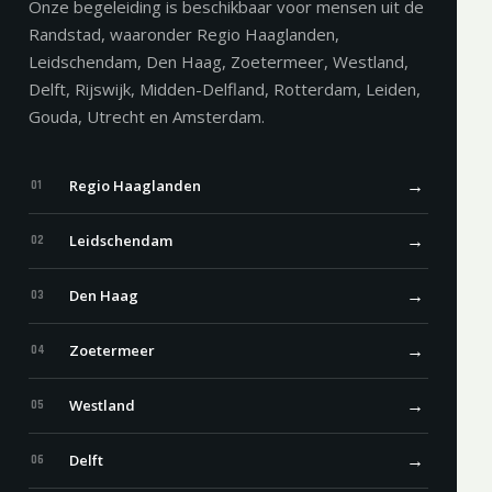
Onze begeleiding is beschikbaar voor mensen uit de
Randstad, waaronder Regio Haaglanden,
Leidschendam, Den Haag, Zoetermeer, Westland,
Delft, Rijswijk, Midden-Delfland, Rotterdam, Leiden,
Gouda, Utrecht en Amsterdam.
→
Regio Haaglanden
01
→
Leidschendam
02
→
Den Haag
03
→
Zoetermeer
04
→
Westland
05
→
Delft
06