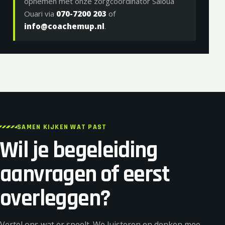
opnemen met onze zorgcoördinator Saloua
Ouari via
070-7200 203
of
info@coachemup.nl
.
SAMEN KIJKEN WAT PAST
Wil je begeleiding
aanvragen of eerst
overleggen?
Vertel ons wat er speelt. We luisteren en denken mee