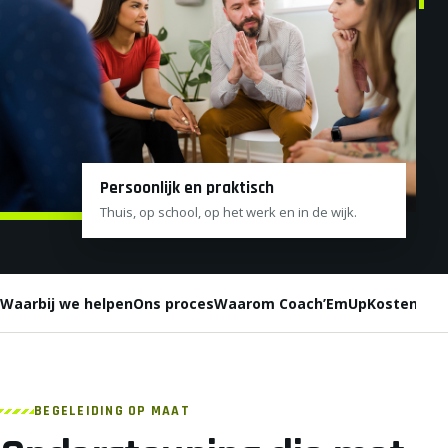
Persoonlijk en praktisch
Thuis, op school, op het werk en in de wijk.
Waarbij we helpen
Ons proces
Waarom Coach’EmUp
Kosten en 
BEGELEIDING OP MAAT