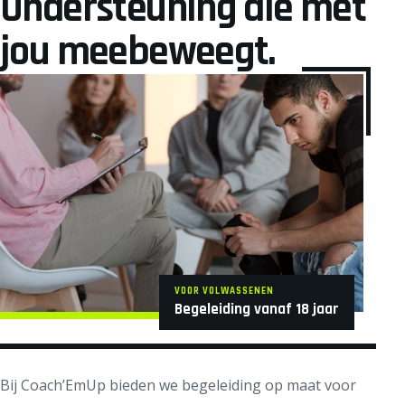
Ondersteuning die met
jou meebeweegt.
VOOR VOLWASSENEN
Begeleiding vanaf 18 jaar
Bij Coach’EmUp bieden we begeleiding op maat voor