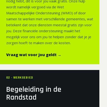
nodig hebt, dit is voor jou vaak gratis. Onze hulp
wordt namelijk vergoed via de Wet
Maatschappelijke Ondersteuning (WMO) of door
samen te werken met verschillende gemeentes, wat
betekent dat onze diensten meestal gratis zijn voor
jou. Deze financiële ondersteuning maakt het
mogelijk voor ons om jou te helpen zonder dat je je
zorgen hoeft te maken over de kosten.
Vraag wat voor jou geldt →
02 · WERKGEBIED
Begeleiding in de
Randstad