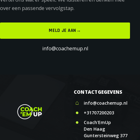
over een passende vervolgstap.
MELD JE AAN
→
info@coachemup.nl
CONTACTGEGEVENS
⌂
info@coachemup.nl
●
+31707200203
●
Coach'EmUp
Den Haag
Guntersteinweg 377