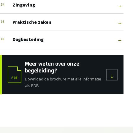
→
Zingeving
04
→
Praktische zaken
05
→
Dagbesteding
06
Meer weten over onze
begeleiding?
↓
PDF
Download de brochure met alle informatie
als PDF.