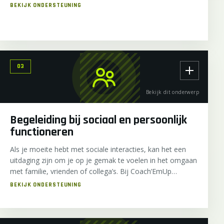
zoeken naar een geschikte woning en bieden
ondersteuning bij het regelen van woonsubsidies en het
aanpassen aan nieuwe woonomgevingen.
03
Bekijk dit onderwerp
Begeleiding bij sociaal en persoonlijk
functioneren
Als je moeite hebt met sociale interacties, kan het een
uitdaging zijn om je op je gemak te voelen in het omgaan
met familie, vrienden of collega’s. Bij Coach’EmUp
begrijpen we dat het ontwikkelen van sociale
vaardigheden belangrijk is voor persoonlijke relaties en
professioneel succes. We zijn hier om je te ondersteunen
bij het versterken van je sociale vaardigheden en het