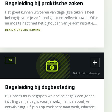
Begeleiding bij praktische zaken
Het goed kunnen uitvoeren van dagelijkse taken is heel
belangrijk voor je zelfstandigheid en zelfvertrouwen. Of je
nu moeite hebt met het bijhouden van je administratie,
het plannen van je dag, bij Coach’EmUp staan we klaar
om je te helpen deze belangrijke vaardigheden te
ontwikkelen. Ons doel is om je zelfredzaamheid te
vergroten, zodat je vol vertrouwen de dagelijkse
uitdagingen kunt aanpakken.
06
Bekijk dit onderwerp
Begeleiding bij dagbesteding
Bij Coach’EmUp begrijpen we hoe belangrijk een goede
invulling van je dag is voor je welzijn en persoonlijke
ontwikkeling. Of je nu op zoek bent naar werk, educatieve