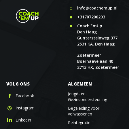
⌂
info@coachemup.nl
●
+31707200203
●
Coach'EmUp
Den Haag
Guntersteinweg 377
2531 KA, Den Haag
Zoetermeer
Boerhaavelaan 40
2713 HX, Zoetermeer
VOLG ONS
ALGEMEEN
Jeugd- en
f
Facebook
Gezinsondersteuning
◎
Instagram
Begeleiding voor
volwassenen
in
LinkedIn
Reintegratie