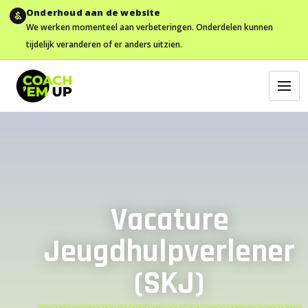
Onderhoud aan de website
We werken momenteel aan verbeteringen. Onderdelen kunnen
tijdelijk veranderen of er anders uitzien.
Vacature
Jeugdhulpverlener
(SKJ)