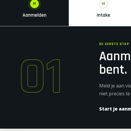
01
02
Aanmelden
Intake
DE EERSTE STAP
01
Aanme
bent.
Meld je aan vi
niet precies t
Start je aan