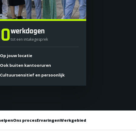
10
werkdagen
tot een intakegesprek
Op jouw locatie
Ook buiten kantooruren
Cultuursensitief en persoonlijk
helpen
Ons proces
Ervaringen
Werkgebied