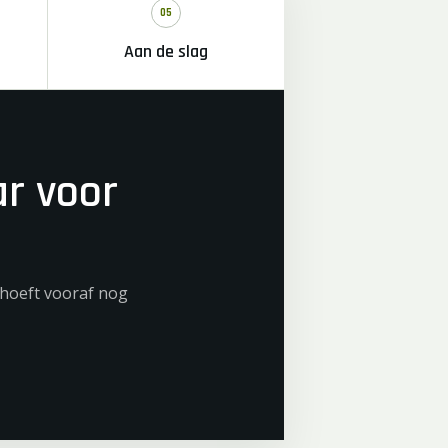
05
Aan de slag
ar voor
e hoeft vooraf nog