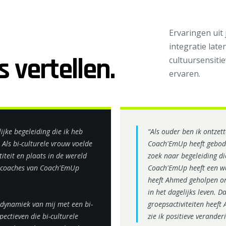
Ervaringen uit
integratie late
 vertellen.
cultuursensitie
ervaren.
jke begeleiding die ik heb
“Als ouder ben ik ontzet
ls bi-culturele vrouw voelde
Coach'EmUp heeft gebod
iteit en plaats in de wereld
zoek naar begeleiding di
e coaches van Coach'EmUp
Coach'EmUp heeft een w
heeft Ahmed geholpen om
in het dagelijks leven. D
dynamiek van mij met een bi-
groepsactiviteiten heef
pectieven die bi-culturele
zie ik positieve verander