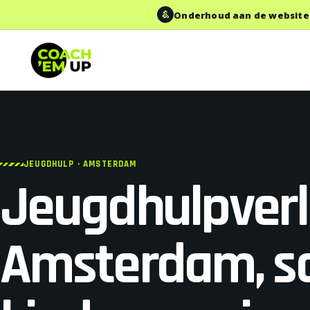
Onderhoud aan de website
JEUGDHULP · AMSTERDAM
Jeugdhulpverl
Amsterdam, s