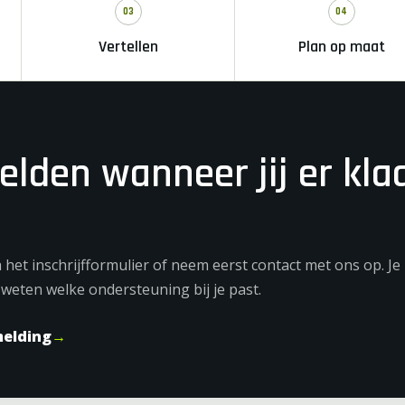
03
04
Vertellen
Plan op maat
lden wanneer jij er kla
a het inschrijfformulier of neem eerst contact met ons op. J
e weten welke ondersteuning bij je past.
melding
→