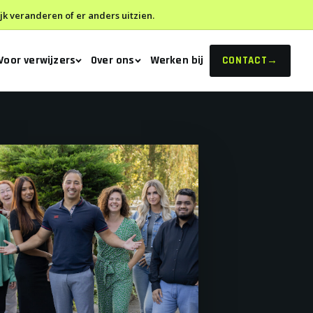
 veranderen of er anders uitzien.
Voor verwijzers
Over ons
Werken bij
CONTACT
→