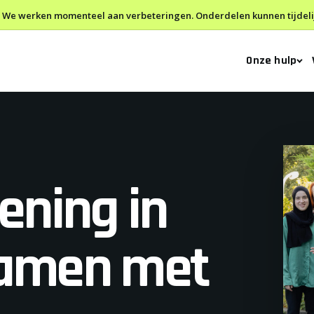
We werken momenteel aan verbeteringen. Onderdelen kunnen tijdelijk
Onze hulp
ening in
amen met