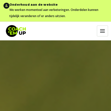
Onderhoud aan de website
We werken momenteel aan verbeteringen. Onderdelen kunnen
tijdelijk veranderen of er anders uitzien.