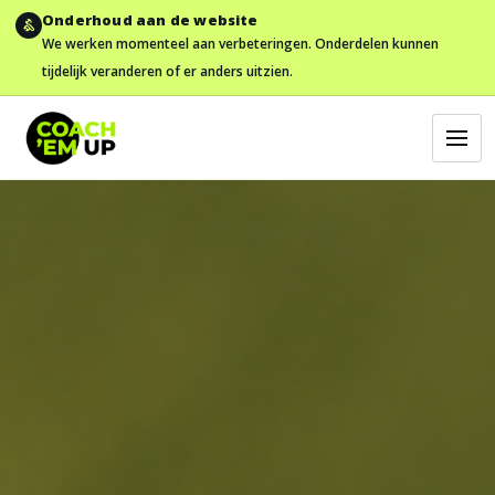
Onderhoud aan de website
We werken momenteel aan verbeteringen. Onderdelen kunnen
tijdelijk veranderen of er anders uitzien.