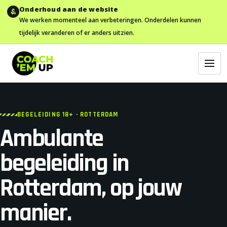
Onderhoud aan de website
We werken momenteel aan verbeteringen. Onderdelen kunnen
tijdelijk veranderen of er anders uitzien.
BEGELEIDING 18+ · ROTTERDAM
Ambulante
begeleiding in
Rotterdam, op jouw
manier.