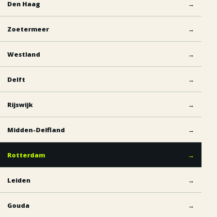
Den Haag
→
Zoetermeer
→
Westland
→
Delft
→
Rijswijk
→
Midden-Delfland
→
Rotterdam
→
Leiden
→
Gouda
→