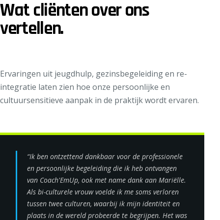
Wat cliënten over ons
vertellen.
Ervaringen uit jeugdhulp, gezinsbegeleiding en re-
integratie laten zien hoe onze persoonlijke en
cultuursensitieve aanpak in de praktijk wordt ervaren.
“Ik ben ontzettend dankbaar voor de professionele
en persoonlijke begeleiding die ik heb ontvangen
van Coach'EmUp, ook met name dank aan Mariëlle.
Als bi-culturele vrouw voelde ik me soms verloren
tussen twee culturen, waarbij ik mijn identiteit en
plaats in de wereld probeerde te begrijpen. Het was